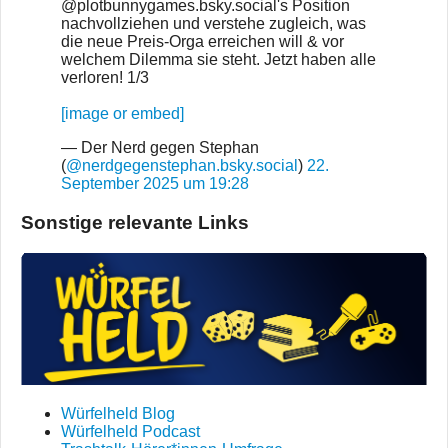
@plotbunnygames.bsky.social's Position
nachvollziehen und verstehe zugleich, was
die neue Preis-Orga erreichen will & vor
welchem Dilemma sie steht. Jetzt haben alle
verloren! 1/3
[image or embed]
— Der Nerd gegen Stephan
(
@nerdgegenstephan.bsky.social
)
22.
September 2025 um 19:28
Sonstige relevante Links
Würfelheld Blog
Würfelheld Podcast