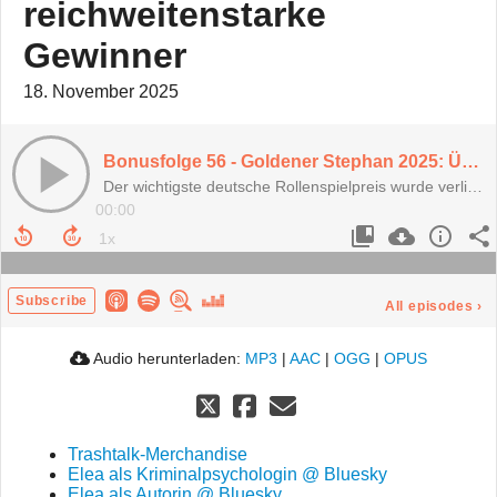
reichweitenstarke
Gewinner
18. November 2025
Bonusfolge 56 - Goldener Stephan 2025: Über KI-Diskussionen, neue Orga-Konzepte & reichweitenstarke Gewinner
Der wichtigste deutsche Rollenspielpreis wurde verliehen und wir konnten ihn erstmals von außen betrachten.
00:00
Subscribe
All episodes
›
Audio herunterladen:
MP3
|
AAC
|
OGG
|
OPUS
Trashtalk-Merchandise
Elea als Kriminalpsychologin @ Bluesky
Elea als Autorin @ Bluesky