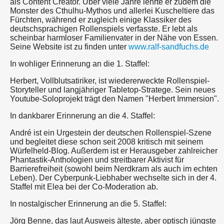
als Content Creator. Über viele Jahre lehrte er zudem die
Monster des Cthulhu-Mythos und allerlei Kuscheltiere das
Fürchten, während er zugleich einige Klassiker des
deutschsprachigen Rollenspiels verfasste. Er lebt als
scheinbar harmloser Familienvater in der Nähe von Essen.
Seine Website ist zu finden unter
www.ralf-sandfuchs.de
In wohliger Erinnerung an die 1. Staffel:
Herbert, Vollblutsatiriker, ist wiedererweckte Rollenspiel-
Storyteller und langjähriger Tabletop-Stratege. Sein neues
Youtube-Soloprojekt trägt den Namen "Herbert Immersion".
In dankbarer Erinnerung an die 4. Staffel:
André ist ein Urgestein der deutschen Rollenspiel-Szene
und begleitet diese schon seit 2008 kritisch mit seinem
Würfelheld-Blog. Außerdem ist er Herausgeber zahlreicher
Phantastik-Anthologien und streitbarer Aktivist für
Barrierefreiheit (sowohl beim Nerdkram als auch im echten
Leben). Der Cyberpunk-Liebhaber wechselte sich in der 4.
Staffel mit Elea bei der Co-Moderation ab.
In nostalgischer Erinnerung an die 5. Staffel:
Jörg Benne, das laut Ausweis älteste, aber optisch jüngste