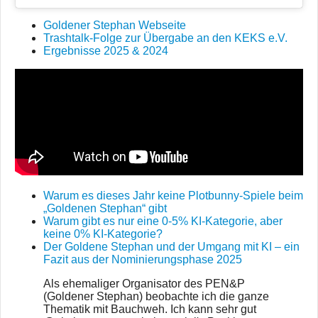
Goldener Stephan Webseite
Trashtalk-Folge zur Übergabe an den KEKS e.V.
Ergebnisse 2025 & 2024
Warum es dieses Jahr keine Plotbunny-Spiele beim
„Goldenen Stephan“ gibt
Warum gibt es nur eine 0-5% KI-Kategorie, aber
keine 0% KI-Kategorie?
Der Goldene Stephan und der Umgang mit KI – ein
Fazit aus der Nominierungsphase 2025
Als ehemaliger Organisator des PEN&P
(Goldener Stephan) beobachte ich die ganze
Thematik mit Bauchweh. Ich kann sehr gut