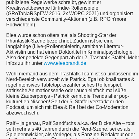
publizierte Regelwerke schreibt, gewinnt er
Kreativwettbewerbe für Indie-Rollenspiele
(GRoTaNaRSpEW 2016, 2x WOPC 2021) und organisiert
verschiedenste Community-Aktionen (z.B. RPG'n'more
Podwichteln).
Elea wurde schon öfters mal als Shooting-Star der
Phantastik-Szene bezeichnet. Zudem ist sie eine
langjährige (Live-)Rollenspielerin, streitbare Literatur-
Aktivistin und hat einen Doktortitel in Kriminalpsychologie.
Also der perfekte Gegenpart ab der 2. Trashtalk-Staffel. Mehr
Infos zu ihr unter
www.eleabrandt.de
Wohl niemand aus dem Trashtalk-Team ist so umfassend im
Nerd-Bereich verwurzelt wie Patrick. Egal ob knallhartes &
regelintensives Tabletop, erzählerisches Rollenspiel,
satirische Animationsserie oder auch einfach mal süße
kleine Zauberponys - Patrick kennt die Trends aller pop-
kulturellen Nischen! Seit der 5. Staffel verstärkt er den
Podcast, um sich mit Elea & Ralf bei der Co-Moderation
abzuwechseln.
Ralf – ja genau, Ralf Sandfuchs a.k.a. der Dicke Alte – tobt
seit mehr als 40 Jahren durch die Nerd-Szene, sei es als
Spieleentwickler, als Verleger, als Fanzine-Redakteur oder