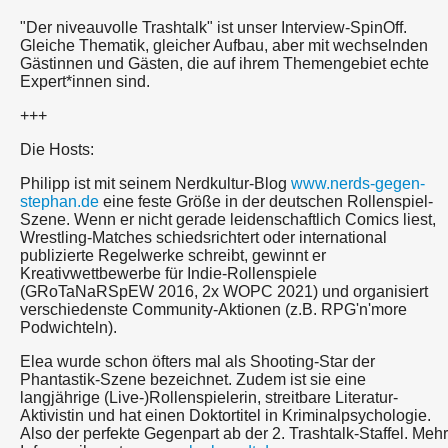
"Der niveauvolle Trashtalk" ist unser Interview-SpinOff.
Gleiche Thematik, gleicher Aufbau, aber mit wechselnden
Gästinnen und Gästen, die auf ihrem Themengebiet echte
Expert*innen sind.
+++
Die Hosts:
Philipp ist mit seinem Nerdkultur-Blog
www.nerds-gegen-
stephan.de
eine feste Größe in der deutschen Rollenspiel-
Szene. Wenn er nicht gerade leidenschaftlich Comics liest,
Wrestling-Matches schiedsrichtert oder international
publizierte Regelwerke schreibt, gewinnt er
Kreativwettbewerbe für Indie-Rollenspiele
(GRoTaNaRSpEW 2016, 2x WOPC 2021) und organisiert
verschiedenste Community-Aktionen (z.B. RPG'n'more
Podwichteln).
Elea wurde schon öfters mal als Shooting-Star der
Phantastik-Szene bezeichnet. Zudem ist sie eine
langjährige (Live-)Rollenspielerin, streitbare Literatur-
Aktivistin und hat einen Doktortitel in Kriminalpsychologie.
Also der perfekte Gegenpart ab der 2. Trashtalk-Staffel. Mehr