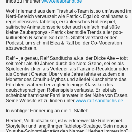
Infos zu ihr unter
www.eleabrandt.de
Wohl niemand aus dem Trashtalk-Team ist so umfassend im
Nerd-Bereich verwurzelt wie Patrick. Egal ob knallhartes &
regelintensives Tabletop, erzählerisches Rollenspiel,
satirische Animationsserie oder auch einfach mal süße
kleine Zauberponys - Patrick kennt die Trends aller pop-
kulturellen Nischen! Seit der 5. Staffel verstärkt er den
Podcast, um sich mit Elea & Ralf bei der Co-Moderation
abzuwechseln.
Ralf – ja genau, Ralf Sandfuchs a.k.a. der Dicke Alte – tobt
seit mehr als 40 Jahren durch die Nerd-Szene, sei es als
Spieleentwickler, als Verleger, als Fanzine-Redakteur oder
als Content Creator. Über viele Jahre lehrte er zudem die
Monster des Cthulhu-Mythos und allerlei Kuscheltiere das
Fürchten, während er zugleich einige Klassiker des
deutschsprachigen Rollenspiels verfasste. Er lebt als
scheinbar harmloser Familienvater in der Nähe von Essen.
Seine Website ist zu finden unter
www.ralf-sandfuchs.de
In wohliger Erinnerung an die 1. Staffel:
Herbert, Vollblutsatiriker, ist wiedererweckte Rollenspiel-
Storyteller und langjähriger Tabletop-Stratege. Sein neues
Youtube-Soloprojekt trägt den Namen "Herbert Immersion".