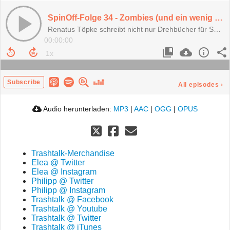
SpinOff-Folge 34 - Zombies (und ein wenig Humor)
Renatus Töpke schreibt nicht nur Drehbücher für Sat1, sondern kennt sich auch mit Zombies aus
00:00:00
Subscribe
All episodes
›
Audio herunterladen:
MP3
|
AAC
|
OGG
|
OPUS
Trashtalk-Merchandise
Elea @ Twitter
Elea @ Instagram
Philipp @ Twitter
Philipp @ Instagram
Trashtalk @ Facebook
Trashtalk @ Youtube
Trashtalk @ Twitter
Trashtalk @ iTunes