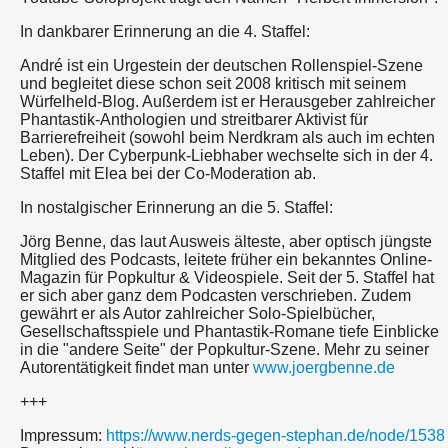
In dankbarer Erinnerung an die 4. Staffel:
André ist ein Urgestein der deutschen Rollenspiel-Szene
und begleitet diese schon seit 2008 kritisch mit seinem
Würfelheld-Blog. Außerdem ist er Herausgeber zahlreicher
Phantastik-Anthologien und streitbarer Aktivist für
Barrierefreiheit (sowohl beim Nerdkram als auch im echten
Leben). Der Cyberpunk-Liebhaber wechselte sich in der 4.
Staffel mit Elea bei der Co-Moderation ab.
In nostalgischer Erinnerung an die 5. Staffel:
Jörg Benne, das laut Ausweis älteste, aber optisch jüngste
Mitglied des Podcasts, leitete früher ein bekanntes Online-
Magazin für Popkultur & Videospiele. Seit der 5. Staffel hat
er sich aber ganz dem Podcasten verschrieben. Zudem
gewährt er als Autor zahlreicher Solo-Spielbücher,
Gesellschaftsspiele und Phantastik-Romane tiefe Einblicke
in die "andere Seite" der Popkultur-Szene. Mehr zu seiner
Autorentätigkeit findet man unter
www.joergbenne.de
+++
Impressum:
https://www.nerds-gegen-stephan.de/node/1538