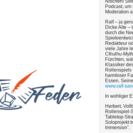
Nischen! Seit 
Podcast, um s
Moderation 
Ralf – ja gen
Dicke Alte – 
durch die Ner
Spieleentwick
Redakteur od
viele Jahre l
Cthulhu-Mytho
Fürchten, wä
Klassiker de
Rollenspiels 
harmloser Fa
Essen. Seine 
www.ralf-san
In wohliger E
Herbert, Voll
Rollenspiel-S
Tabletop-Str
Soloprojekt 
Immersion".