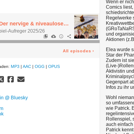
Wenn er nicht
Comics liest
schiedsrichte
Regelwerke s
SpinOff-Folge 72 - Der nervige & niveaulose Trashtalk #3
Kreativwettb
(GRoTaNaRS
piel-Aufreger 2025/26
und organisi
Aktionen (z.
Elea wurde s
All episodes
›
Star der Pha
Zudem ist sie
(Live-)Rollens
laden:
MP3
|
AAC
|
OGG
|
OPUS
Aktivistin und
Kriminalpsych
Gegenpart ab 
Infos zu ihr 
Wohl niemand
gin @ Bluesky
so umfassend
wie Patrick. 
am
regelintensiv
ok
Rollenspiel, 
auch einfach
Patrick kennt