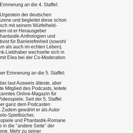
Erinnerung an die 4. Staffel:
 Urgestein der deutschen
Szene und begleitet diese schon
tisch mit seinem Würfelheld-
em ist er Herausgeber
Phantastik-Anthologien und
tivist für Barrierefreiheit (sowohl
m als auch im echten Leben).
k-Liebhaber wechselte sich in
l mit Elea bei der Co-Moderation
her Erinnerung an die 5. Staffel:
as laut Ausweis älteste, aber
te Mitglied des Podcasts, leitete
ekanntes Online-Magazin für
ideospiele. Seit der 5. Staffel
aber ganz dem Podcasten
. Zudem gewährt er als Autor
Solo-Spielbücher,
sspiele und Phantastik-Romane
ke in die "andere Seite" der
ene. Mehr zu seiner