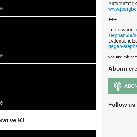
Autorentätigk
www.joergbe
+++
Impressum:
h
stephan.de/
Datenschutze
gegen-steph
von und mit ner
Abonnier
Follow us
rative KI