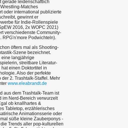
 gerade leidenschaftlich
, Wrestling-Matches
rt oder international publizierte
chreibt, gewinnt er
ewerbe für Indie-Rollenspiele
pEW 2016, 2x WOPC 2021)
ert verschiedenste Community-
B. RPG'n'more Podwichteln).
chon öfters mal als Shooting-
ntastik-Szene bezeichnet.
 eine langjährige
pielerin, streitbare Literatur-
 hat einen Doktortitel in
ologie. Also der perfekte
der 2. Trashtalk-Staffel. Mehr
unter
www.eleabrandt.de
 aus dem Trashtalk-Team ist
 im Nerd-Bereich verwurzelt
Egal ob knallhartes &
es Tabletop, erzählerisches
satirische Animationsserie oder
 mal süße kleine Zauberponys -
 die Trends aller pop-kulturellen