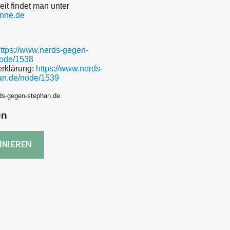
eit findet man unter
nne.de
ttps://www.nerds-gegen-
node/1538
rklärung:
https://www.nerds-
an.de/node/1539
ds-gegen-stephan.de
en