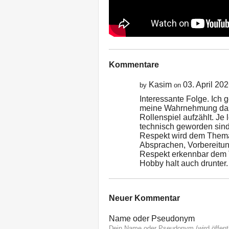
Kommentare
Kasim
03. April 20
by
on
Interessante Folge. Ich g
meine Wahrnehmung das 
Rollenspiel aufzählt. Je
technisch geworden sin
Respekt wird dem Thema 
Absprachen, Vorbereitun
Respekt erkennbar dem 
Hobby halt auch drunter.
Neuer Kommentar
Name oder Pseudonym
Dein Name oder Pseudonym (wird öffentl