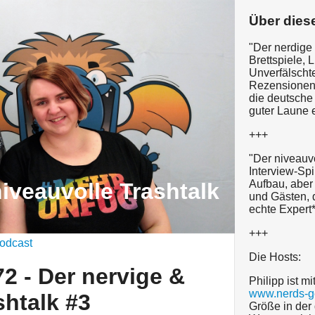
Über dies
"Der nerdige 
Brettspiele, 
Unverfälschte
Rezensionen 
die deutsche
guter Laune e
+++
"Der niveauvo
Interview-Spi
Aufbau, aber
iveauvolle Trashtalk
und Gästen, 
echte Expert*
+++
odcast
Die Hosts:
2 - Der nervige &
Philipp ist m
www.nerds-g
shtalk #3
Größe in der