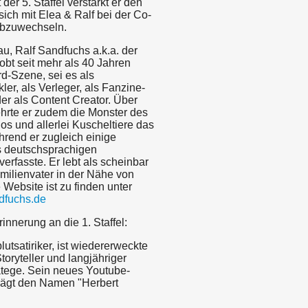
der 5. Staffel verstärkt er den
ich mit Elea & Ralf bei der Co-
abzuwechseln.
au, Ralf Sandfuchs a.k.a. der
tobt seit mehr als 40 Jahren
d-Szene, sei es als
ler, als Verleger, als Fanzine-
er als Content Creator. Über
ehrte er zudem die Monster des
s und allerlei Kuscheltiere das
hrend er zugleich einige
s deutschsprachigen
verfasste. Er lebt als scheinbar
milienvater in der Nähe von
Website ist zu finden unter
dfuchs.de
rinnerung an die 1. Staffel:
blutsatiriker, ist wiedererweckte
toryteller und langjähriger
atege. Sein neues Youtube-
trägt den Namen "Herbert