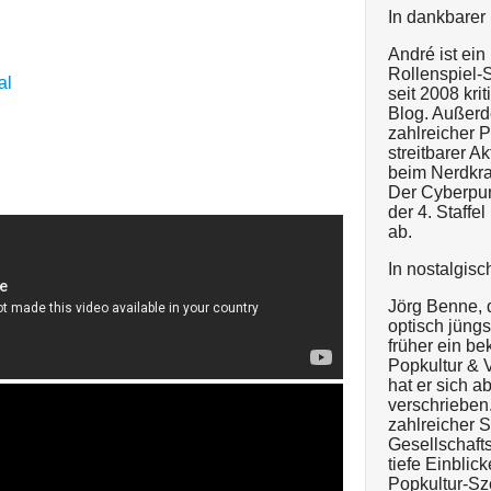
In dankbarer 
André ist ein
Rollenspiel-
al
seit 2008 kri
Blog. Außerd
zahlreicher 
streitbarer Ak
beim Nerdkra
Der Cyberpun
der 4. Staffe
ab.
In nostalgisc
Jörg Benne, d
optisch jüngs
früher ein b
Popkultur & V
hat er sich 
verschrieben
zahlreicher 
Gesellschaft
tiefe Einblic
Popkultur-Sz