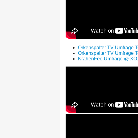
Orkenspalter TV Umfrage Te
Orkenspalter TV Umfrage Te
KrähenFee Umfrage @ X