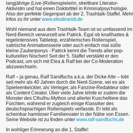
langjährige (Live-)Rollenspielerin, streitbare Literatur-
Aktivistin und hat einen Doktortitel in Kriminalpsychologie.
Also der perfekte Gegenpart ab der 2. Trashtalk-Staffel. Mehr
Infos zu ihr unter
www.eleabrandt.de
Wohl niemand aus dem Trashtalk-Team ist so umfassend im
Nerd-Bereich verwurzelt wie Patrick. Egal ob knallhartes &
regelintensives Tabletop, erzählerisches Rollenspiel,
satirische Animationsserie oder auch einfach mal süße
kleine Zauberponys - Patrick kennt die Trends aller pop-
kulturellen Nischen! Seit der 5. Staffel verstärkt er den
Podcast, um sich mit Elea & Ralf bei der Co-Moderation
abzuwechseln.
Ralf – ja genau, Ralf Sandfuchs a.k.a. der Dicke Alte – tobt
seit mehr als 40 Jahren durch die Nerd-Szene, sei es als
Spieleentwickler, als Verleger, als Fanzine-Redakteur oder
als Content Creator. Über viele Jahre lehrte er zudem die
Monster des Cthulhu-Mythos und allerlei Kuscheltiere das
Fürchten, während er zugleich einige Klassiker des
deutschsprachigen Rollenspiels verfasste. Er lebt als
scheinbar harmloser Familienvater in der Nähe von Essen.
Seine Website ist zu finden unter
www.ralf-sandfuchs.de
In wohliger Erinnerung an die 1. Staffel: