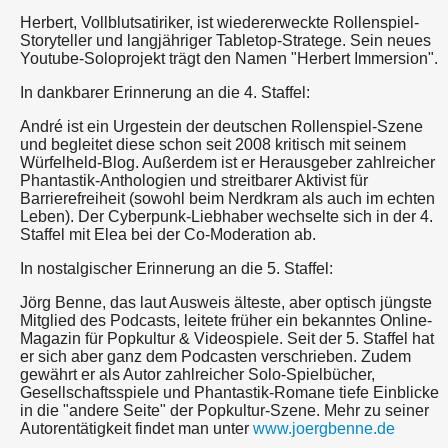
Herbert, Vollblutsatiriker, ist wiedererweckte Rollenspiel-
Storyteller und langjähriger Tabletop-Stratege. Sein neues
Youtube-Soloprojekt trägt den Namen "Herbert Immersion".
In dankbarer Erinnerung an die 4. Staffel:
André ist ein Urgestein der deutschen Rollenspiel-Szene
und begleitet diese schon seit 2008 kritisch mit seinem
Würfelheld-Blog. Außerdem ist er Herausgeber zahlreicher
Phantastik-Anthologien und streitbarer Aktivist für
Barrierefreiheit (sowohl beim Nerdkram als auch im echten
Leben). Der Cyberpunk-Liebhaber wechselte sich in der 4.
Staffel mit Elea bei der Co-Moderation ab.
In nostalgischer Erinnerung an die 5. Staffel:
Jörg Benne, das laut Ausweis älteste, aber optisch jüngste
Mitglied des Podcasts, leitete früher ein bekanntes Online-
Magazin für Popkultur & Videospiele. Seit der 5. Staffel hat
er sich aber ganz dem Podcasten verschrieben. Zudem
gewährt er als Autor zahlreicher Solo-Spielbücher,
Gesellschaftsspiele und Phantastik-Romane tiefe Einblicke
in die "andere Seite" der Popkultur-Szene. Mehr zu seiner
Autorentätigkeit findet man unter
www.joergbenne.de