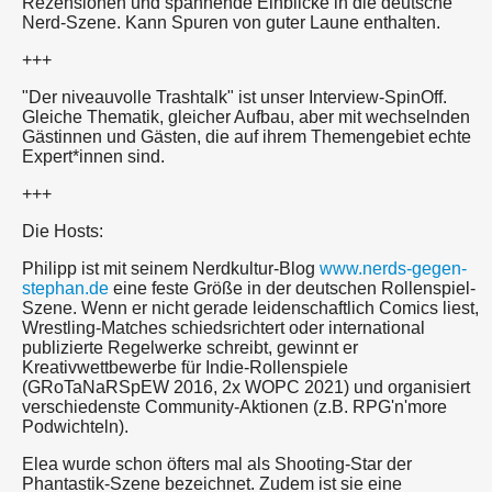
Rezensionen und spannende Einblicke in die deutsche
Nerd-Szene. Kann Spuren von guter Laune enthalten.
+++
"Der niveauvolle Trashtalk" ist unser Interview-SpinOff.
Gleiche Thematik, gleicher Aufbau, aber mit wechselnden
Gästinnen und Gästen, die auf ihrem Themengebiet echte
Expert*innen sind.
+++
Die Hosts:
Philipp ist mit seinem Nerdkultur-Blog
www.nerds-gegen-
stephan.de
eine feste Größe in der deutschen Rollenspiel-
Szene. Wenn er nicht gerade leidenschaftlich Comics liest,
Wrestling-Matches schiedsrichtert oder international
publizierte Regelwerke schreibt, gewinnt er
Kreativwettbewerbe für Indie-Rollenspiele
(GRoTaNaRSpEW 2016, 2x WOPC 2021) und organisiert
verschiedenste Community-Aktionen (z.B. RPG'n'more
Podwichteln).
Elea wurde schon öfters mal als Shooting-Star der
Phantastik-Szene bezeichnet. Zudem ist sie eine