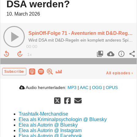
DSA werden?
10. March 2026
SpinOff-Folge 71 - Aventurien mit D&D-Regeln? Könnte "Melliador" das spaßigere DSA werden?
Wird DSA mit D&D-Regeln ein komplett anderes Spielerlebnis?
00:00
Subscribe
All episodes
›
Audio herunterladen:
MP3
|
AAC
|
OGG
|
OPUS
Trashtalk-Merchandise
Elea als Kriminalpsychologin @ Bluesky
Elea als Autorin @ Bluesky
Elea als Autorin @ Instagram
Elea als Autorin @ Facebook