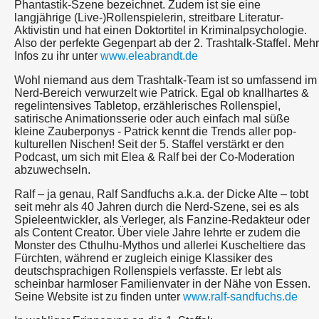
Phantastik-Szene bezeichnet. Zudem ist sie eine
langjährige (Live-)Rollenspielerin, streitbare Literatur-
Aktivistin und hat einen Doktortitel in Kriminalpsychologie.
Also der perfekte Gegenpart ab der 2. Trashtalk-Staffel. Mehr
Infos zu ihr unter
www.eleabrandt.de
Wohl niemand aus dem Trashtalk-Team ist so umfassend im
Nerd-Bereich verwurzelt wie Patrick. Egal ob knallhartes &
regelintensives Tabletop, erzählerisches Rollenspiel,
satirische Animationsserie oder auch einfach mal süße
kleine Zauberponys - Patrick kennt die Trends aller pop-
kulturellen Nischen! Seit der 5. Staffel verstärkt er den
Podcast, um sich mit Elea & Ralf bei der Co-Moderation
abzuwechseln.
Ralf – ja genau, Ralf Sandfuchs a.k.a. der Dicke Alte – tobt
seit mehr als 40 Jahren durch die Nerd-Szene, sei es als
Spieleentwickler, als Verleger, als Fanzine-Redakteur oder
als Content Creator. Über viele Jahre lehrte er zudem die
Monster des Cthulhu-Mythos und allerlei Kuscheltiere das
Fürchten, während er zugleich einige Klassiker des
deutschsprachigen Rollenspiels verfasste. Er lebt als
scheinbar harmloser Familienvater in der Nähe von Essen.
Seine Website ist zu finden unter
www.ralf-sandfuchs.de