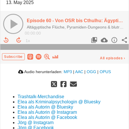
13. May 2025
Episode 60 - Von OSR bis Cthulhu: Ägyptische Settings im Rollenspiel (Staffel 5)
Altägyptische Flüche, Pyramiden-Dungeons & blutrünstige Mumien - Warum ist Ägypten so ein cooler Schauplatz?
00:00:00
Subscribe
All episodes
›
Audio herunterladen:
MP3
|
AAC
|
OGG
|
OPUS
Trashtalk-Merchandise
Elea als Kriminalpsychologin @ Bluesky
Elea als Autorin @ Bluesky
Elea als Autorin @ Instagram
Elea als Autorin @ Facebook
Jörg @ Instagram
Jörg @ Facebook