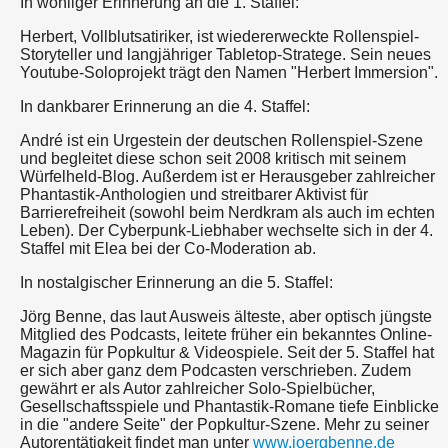
In wohliger Erinnerung an die 1. Staffel:
Herbert, Vollblutsatiriker, ist wiedererweckte Rollenspiel-
Storyteller und langjähriger Tabletop-Stratege. Sein neues
Youtube-Soloprojekt trägt den Namen "Herbert Immersion".
In dankbarer Erinnerung an die 4. Staffel:
André ist ein Urgestein der deutschen Rollenspiel-Szene
und begleitet diese schon seit 2008 kritisch mit seinem
Würfelheld-Blog. Außerdem ist er Herausgeber zahlreicher
Phantastik-Anthologien und streitbarer Aktivist für
Barrierefreiheit (sowohl beim Nerdkram als auch im echten
Leben). Der Cyberpunk-Liebhaber wechselte sich in der 4.
Staffel mit Elea bei der Co-Moderation ab.
In nostalgischer Erinnerung an die 5. Staffel:
Jörg Benne, das laut Ausweis älteste, aber optisch jüngste
Mitglied des Podcasts, leitete früher ein bekanntes Online-
Magazin für Popkultur & Videospiele. Seit der 5. Staffel hat
er sich aber ganz dem Podcasten verschrieben. Zudem
gewährt er als Autor zahlreicher Solo-Spielbücher,
Gesellschaftsspiele und Phantastik-Romane tiefe Einblicke
in die "andere Seite" der Popkultur-Szene. Mehr zu seiner
Autorentätigkeit findet man unter
www.joergbenne.de