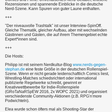
Rezensionen und spannende Einblicke in die deutsche
Nerd-Szene. Kann Spuren von guter Laune enthalten.
+++
"Der niveauvolle Trashtalk" ist unser Interview-SpinOff.
Gleiche Thematik, gleicher Aufbau, aber mit wechselnden
Gästinnen und Gästen, die auf ihrem Themengebiet echte
Expert*innen sind.
+++
Die Hosts:
Philipp ist mit seinem Nerdkultur-Blog
www.nerds-gegen-
stephan.de
eine feste Größe in der deutschen Rollenspiel-
Szene. Wenn er nicht gerade leidenschaftlich Comics liest,
Wrestling-Matches schiedsrichtert oder international
publizierte Regelwerke schreibt, gewinnt er
Kreativwettbewerbe für Indie-Rollenspiele
(GRoTaNaRSpEW 2016, 2x WOPC 2021) und organisiert
verschiedenste Community-Aktionen (z.B. RPG'n'more
Podwichteln).
Elea wurde schon öfters mal als Shooting-Star der