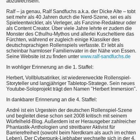
abzuwechseln.
Ralf – ja genau, Ralf Sandfuchs a.k.a. der Dicke Alte – tobt
seit mehr als 40 Jahren durch die Nerd-Szene, sei es als
Spieleentwickler, als Verleger, als Fanzine-Redakteur oder
als Content Creator. Über viele Jahre lehrte er zudem die
Monster des Cthulhu-Mythos und allerlei Kuscheltiere das
Fürchten, während er zugleich einige Klassiker des
deutschsprachigen Rollenspiels verfasste. Er lebt als
scheinbar harmloser Familienvater in der Nähe von Essen.
Seine Website ist zu finden unter
www.ralf-sandfuchs.de
In wohliger Erinnerung an die 1. Staffel:
Herbert, Vollblutsatiriker, ist wiedererweckte Rollenspiel-
Storyteller und langjähriger Tabletop-Stratege. Sein neues
Youtube-Soloprojekt trägt den Namen "Herbert Immersion".
In dankbarer Erinnerung an die 4. Staffel:
André ist ein Urgestein der deutschen Rollenspiel-Szene
und begleitet diese schon seit 2008 kritisch mit seinem
Würfelheld-Blog. Außerdem ist er Herausgeber zahlreicher
Phantastik-Anthologien und streitbarer Aktivist für
Barrierefreiheit (sowohl beim Nerdkram als auch im echten
Leben). Der Cyberpunk-Liebhaber wechselte sich in der 4.