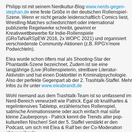
Philipp ist mit seinem Nerdkultur-Blog
www.nerds-gegen-
stephan.de
eine feste Größe in der deutschen Rollenspiel-
Szene. Wenn er nicht gerade leidenschaftlich Comics liest,
Wrestling-Matches schiedsrichtert oder international
publizierte Regelwerke schreibt, gewinnt er
Kreativwettbewerbe für Indie-Rollenspiele
(GRoTaNaRSpEW 2016, 2x WOPC 2021) und organisiert
verschiedenste Community-Aktionen (z.B. RPG'n'more
Podwichteln).
Elea wurde schon öfters mal als Shooting-Star der
Phantastik-Szene bezeichnet. Zudem ist sie eine
langjährige (Live-)Rollenspielerin, streitbare Literatur-
Aktivistin und hat einen Doktortitel in Kriminalpsychologie.
Also der perfekte Gegenpart ab der 2. Trashtalk-Staffel. Mehr
Infos zu ihr unter
www.eleabrandt.de
Wohl niemand aus dem Trashtalk-Team ist so umfassend im
Nerd-Bereich verwurzelt wie Patrick. Egal ob knallhartes &
regelintensives Tabletop, erzählerisches Rollenspiel,
satirische Animationsserie oder auch einfach mal süße
kleine Zauberponys - Patrick kennt die Trends aller pop-
kulturellen Nischen! Seit der 5. Staffel verstärkt er den
Podcast, um sich mit Elea & Ralf bei der Co-Moderation