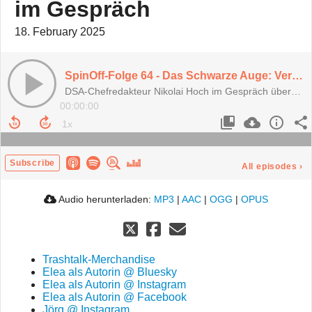
im Gespräch
18. February 2025
SpinOff-Folge 64 - Das Schwarze Auge: Verlag vs. Community vs. Redaktion - Nikolai Hoch im Gespräch
DSA-Chefredakteur Nikolai Hoch im Gespräch über die Community, den Verlag und seine Arbeit
00:00:00
Subscribe
All episodes
›
Audio herunterladen:
MP3
|
AAC
|
OGG
|
OPUS
Trashtalk-Merchandise
Elea als Autorin @ Bluesky
Elea als Autorin @ Instagram
Elea als Autorin @ Facebook
Jörg @ Instagram